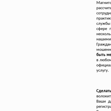
Магнит
рассчи
сотруд
практи
службы
сфере 
нескол
нашими 
Гражда
мошенн
быть ме
в любом
официал
услугу.
Сделат
волокит
Ваши да
регистр