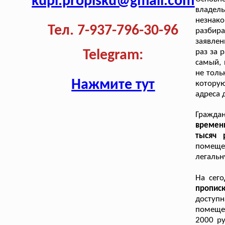
kupi.propisku@gmail.com
владел
незнако
Тел. 7-937-796-30-96
разбира
заявлен
раз за 
Telegram:
самый, 
не толь
Нажмите тут
котору
адреса 
Граждан
времен
тысяч 
помещен
легальн
На сего
пропис
доступ
помещен
2000 ру