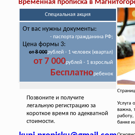
Временная прописка в Магнитогор
Специальная акция
От вас нужны документы:
- паспорта гражданина РФ;
Цена формы 3:
от 8 000
рублей - 1 человек (квартал)
от 7 000
рублей - 1 взрослый
Бесплатно
ребенок
Страниц
Позвоните и получите
Услуга
легальную регистрацию за
важна, 
короткое время по адекватной
работу,
стоимости.
банке и
Основн