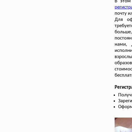
В этом
регистр
почту и
Для оф
требует
больше
постоян
нами, 
исполни
взрослы
образо
стоимос
бесплат
Регист
Получ
Зарег
Оформ